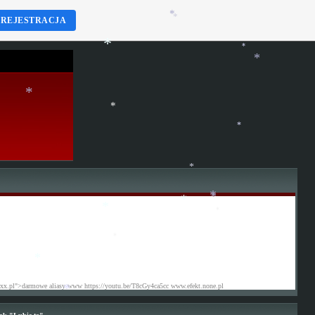
REJESTRACJA
*
*
*
*
*
*
*
*
*
*
*
*
*
*
*
*
.xx.pl">darmowe aliasy www https://youtu.be/T8cGy4ca5cc www.efekt.none.pl
*