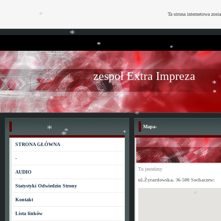
Ta strona internetowa zost
*
*
*
*
*
zespoł Extra Impreza
*
*
*
*
Mapa-
*
*
STRONA GŁÓWNA
*
*
*
*
-
Tu jesteśmy
AUDIO
ul.Żyrardowska, 96-500 Sochaczew:
Statystyki Odwiedzin Strony
*
*
Kontakt
*
Lista linków