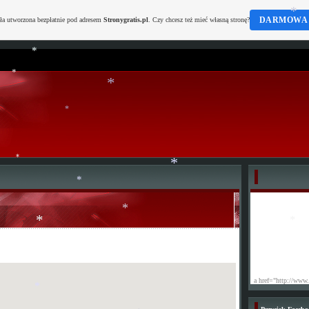
DARMOWA 
ała utworzona bezpłatnie pod adresem
Stronygratis.pl
. Czy chcesz też mieć własną stronę?
*
*
*
*
*
*
*
*
*
*
*
a href="http://www