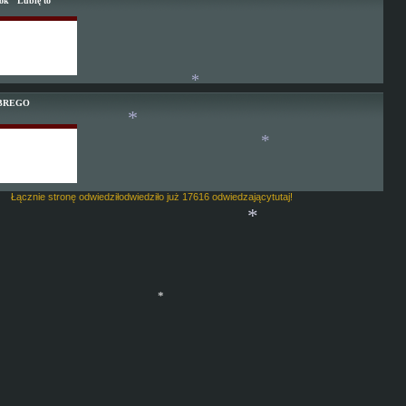
ook "Lubię to"
BREGO
*
*
*
Łącznie stronę odwiedziłodwiedziło już 17616 odwiedzającytutaj!
*
*